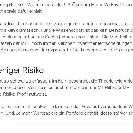
chung dar. Kein Wunder, dass der US-Ökonom Harry Markowitz, de
spreis dafür erhielt.
nzmarktforscher haben in den vergangenen Jahren aufgedeckt, dass
trisiken dramatisch. Für die Wissenschaft ist das kein Beinbruch,d
n. In diesem Fall hat die Sache jedoch einen Haken: Die Mehrheit
etzen der MPT noch immer. Millionen Investmententscheidungen 
nleger, die diesen Finanzprofis ihr Geld anvertrauen, denn sie geh
niger Risiko
 so schwer zu erfassen. Im Kern beschreibt die Theorie, wie Anl
mmenbauen. Man kann es auch so formulieren: Mit Hilfe der MPT k
-Risiko-Profil aufweist.
ortfolios lässt sich senken, indem man das Geld auf verschiedene W
n. Und: Je mehr Wertpapiere ein Portfolio enthält, desto stärker si