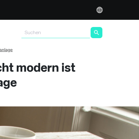
danlage
cht modern ist
lage