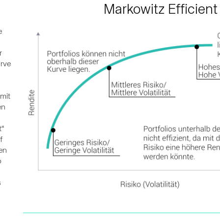
Markowitz Efficient
e
r
urve
 mit
en
t“
f
en
o
s