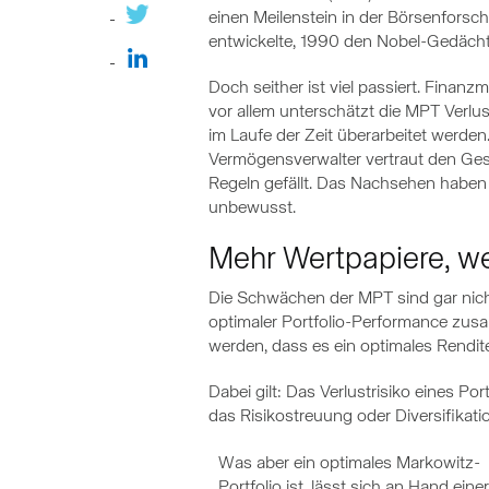
einen Meilenstein in der Börsenfors
entwickelte, 1990 den Nobel-Gedächtni
Doch seither ist viel passiert. Fina
vor allem unterschätzt die MPT Verlus
im Laufe der Zeit überarbeitet werde
Vermögensverwalter vertraut den Ges
Regeln gefällt. Das Nachsehen haben A
unbewusst.
Mehr Wertpapiere, we
Die Schwächen der MPT sind gar nicht
optimaler Portfolio-Performance zusa
werden, dass es ein optimales Rendite
Dabei gilt: Das Verlustrisiko eines P
das Risikostreuung oder Diversifikatio
Was aber ein optimales Markowitz-
Portfolio ist, lässt sich an Hand einer