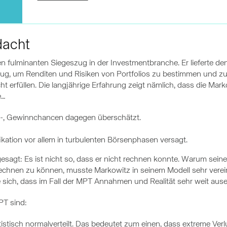
dacht
n fulminanten Siegeszug in der Investmentbranche. Er lieferte de
eug, um Renditen und Risiken von Portfolios zu bestimmen und zu
t erfüllen. Die langjährige Erfahrung zeigt nämlich, dass die Mark
e…
er-, Gewinnchancen dagegen überschätzt.
ikation vor allem in turbulenten Börsenphasen versagt.
esagt: Es ist nicht so, dass er nicht rechnen konnte. Warum se
echnen zu können, musste Markowitz in seinem Modell sehr verei
e sich, dass im Fall der MPT Annahmen und Realität sehr weit ause
PT sind:
tistisch normalverteilt. Das bedeutet zum einen, dass extreme Ve