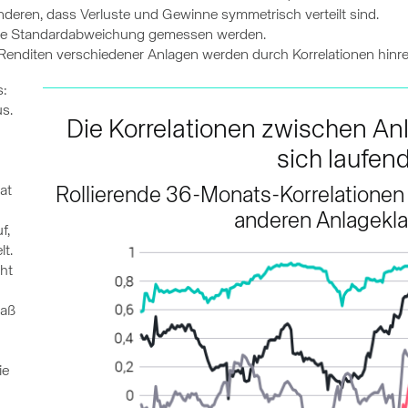
deren, dass Verluste und Gewinne symmetrisch verteilt sind.
so die Standardabweichung gemessen werden.
enditen verschiedener Anlagen werden durch Korrelationen hinre
s:
us.
Die Korrelationen zwischen A
sich laufen
at
Rollierende 36-Monats-Korrelatione
anderen Anlagekl
f,
lt.
ht
maß
ie