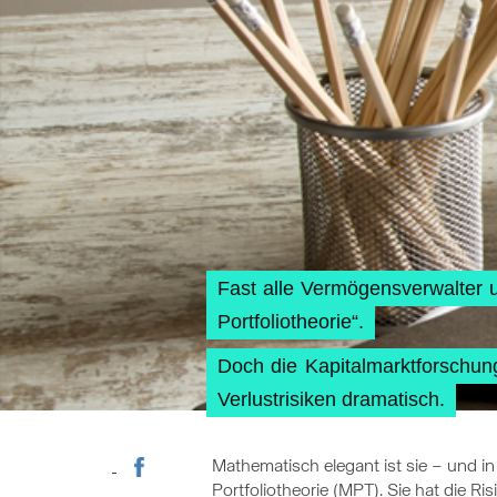
Fast alle Vermögensverwalter
Portfoliotheorie“.
Doch die Kapitalmarktforschung
Verlustrisiken dramatisch.
Mathematisch elegant ist sie – und i
Portfoliotheorie (MPT). Sie hat die R