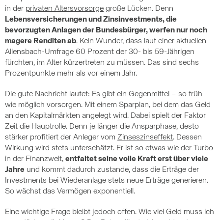
in der
privaten Altersvorsorge
große Lücken. Denn
Lebensversicherungen und Zinsinvestments, die
bevorzugten Anlagen der Bundesbürger, werfen nur noch
magere Renditen ab
. Kein Wunder, dass laut einer aktuellen
Allensbach-Umfrage 60 Prozent der 30- bis 59-Jährigen
fürchten, im Alter kürzertreten zu müssen. Das sind sechs
Prozentpunkte mehr als vor einem Jahr.
Die gute Nachricht lautet: Es gibt ein Gegenmittel – so früh
wie möglich vorsorgen. Mit einem Sparplan, bei dem das Geld
an den Kapitalmärkten angelegt wird. Dabei spielt der Faktor
Zeit die Hauptrolle. Denn je länger die Ansparphase, desto
stärker profitiert der Anleger vom
Zinseszinseffekt
. Dessen
Wirkung wird stets unterschätzt. Er ist so etwas wie der Turbo
in der Finanzwelt,
entfaltet seine volle Kraft erst über viele
Jahre
und kommt dadurch zustande, dass die Erträge der
Investments bei Wiederanlage stets neue Erträge generieren.
So wächst das Vermögen exponentiell.
Eine wichtige Frage bleibt jedoch offen. Wie viel Geld muss ich