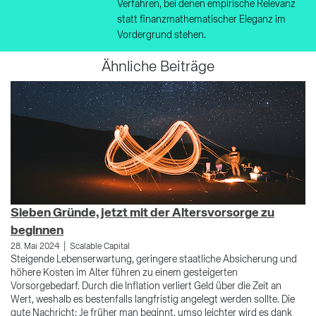
Verfahren, bei denen empirische Relevanz
statt finanzmathematischer Eleganz im
Vordergrund stehen.
Ähnliche Beiträge
Sieben Gründe, jetzt mit der Altersvorsorge zu
G
beginnen
28
An
|
28. Mai 2024
Scalable Capital
Do
Steigende Lebenserwartung, geringere staatliche Absicherung und
un
höhere Kosten im Alter führen zu einem gesteigerten
Vorsorgebedarf. Durch die Inflation verliert Geld über die Zeit an
Wert, weshalb es bestenfalls langfristig angelegt werden sollte. Die
gute Nachricht: Je früher man beginnt, umso leichter wird es dank