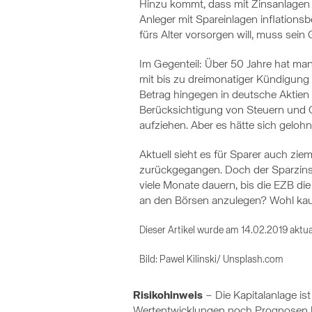
Hinzu kommt, dass mit Zinsanlagen a
Anleger mit Spareinlagen inflations
fürs Alter vorsorgen will, muss sei
Im Gegenteil: Über 50 Jahre hat m
mit bis zu dreimonatiger Kündigung 
Betrag hingegen in deutsche Aktien
Berücksichtigung von Steuern und Geb
aufziehen. Aber es hätte sich gelohn
Aktuell sieht es für Sparer auch ziem
zurückgegangen. Doch der Sparzins s
viele Monate dauern, bis die EZB di
an den Börsen anzulegen? Wohl ka
Dieser Artikel wurde am 14.02.2019 aktual
Bild: Pawel Kilinski/ Unsplash.com
Risikohinweis
– Die Kapitalanlage i
Wertentwicklungen noch Prognosen ha