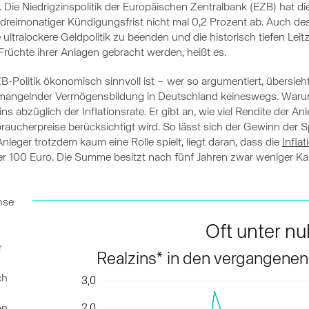
. Die Niedrigzinspolitik der Europäischen Zentralbank (EZB) hat di
 dreimonatiger Kündigungsfrist nicht mal 0,2 Prozent ab. Auch desh
 ultralockere Geldpolitik zu beenden und die historisch tiefen Le
 Früchte ihrer Anlagen gebracht werden, heißt es.
B-Politik ökonomisch sinnvoll ist – wer so argumentiert, übersie
mangelnder Vermögensbildung in Deutschland keineswegs. Warum n
ns abzüglich der Inflationsrate. Er gibt an, wie viel Rendite der An
aucherpreise berücksichtigt wird. So lässt sich der Gewinn der Spa
nleger trotzdem kaum eine Rolle spielt, liegt daran, dass die
Inflat
 100 Euro. Die Summe besitzt nach fünf Jahren zwar weniger Kauf
hse
Oft unter nul
r
Realzins* in den vergangenen 
ch