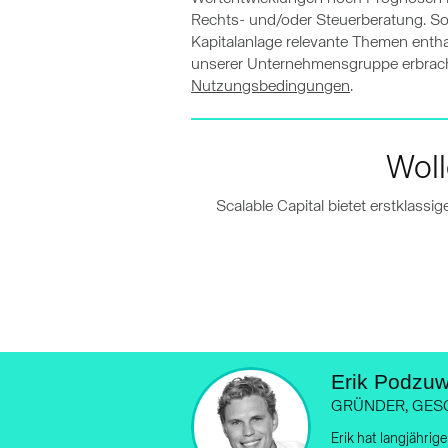
Rechts- und/oder Steuerberatung. Sol
Kapitalanlage relevante Themen entha
unserer Unternehmensgruppe erbracht
Nutzungsbedingungen
.
Woll
Scalable Capital bietet erstklass
Erik Podzuw
GRÜNDER, GES
Erik hat langjährig