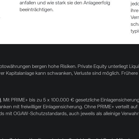
n
anfallen und wie stark sie den Anlageerfolg
jed
beeinträchtigen.
ihr
.
Ver
sch
typ
yptowährungen bergen hohe Risiken. Private Equity unterliegt Liq
hrer Kapitalanlage kann schwanken, Verluste sind möglich. Frühere 
d
. Mit PRIME+ bis zu 5 x 100.000 € gesetzliche Einlagensicherung
nken mit freiwilliger Einlagensicherung. Ohne PRIME+ verteilt au
 mit OGAW-Schutzstandards, auch jeweils als alleinige Verwahrar