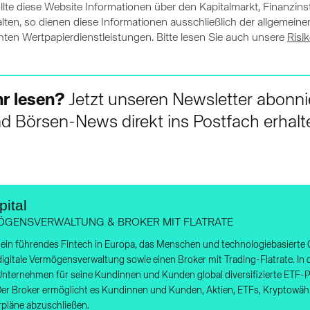
lte diese Website Informationen über den Kapitalmarkt, Finanzins
lten, so dienen diese Informationen ausschließlich der allgemei
en Wertpapierdienstleistungen. Bitte lesen Sie auch unsere
Risi
r lesen?
Jetzt unseren Newsletter abonni
d Börsen-News direkt ins Postfach erhalt
ital
MÖGENSVERWALTUNG & BROKER MIT FLATRATE
st ein führendes Fintech in Europa, das Menschen und technologiebasiert
 digitale Vermögensverwaltung sowie einen Broker mit Trading-Flatrate. In
Unternehmen für seine Kundinnen und Kunden global diversifizierte ETF-
Der Broker ermöglicht es Kundinnen und Kunden, Aktien, ETFs, Kryptowäh
pläne abzuschließen.