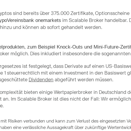
yptos sind bereits über 375.000 Zertifikate, Optionsschein
ypoVereinsbank onemarkets
im Scalable Broker handelbar. D
inzu und können ab sofort gehandelt werden.
lprodukten, zum Beispiel Knock-Outs und Mini-Future-Zertif
oker möglich. Dies inkludiert insbesondere die sogenannten
gesetzes ist festgelegt, dass Derivate auf einen US-Basiswe
e 1 steuerrechtlich mit einem Investment in den Basiswert g
usgeschüttete
Dividenden
abgeführt werden müssen.
omplexität bieten einige Wertpapierbroker in Deutschland d
t an. Im Scalable Broker ist dies nicht der Fall: Wir ermög
e.
st mit Risiken verbunden und kann zum Verlust des eingesetzten
ben eine verlässliche Aussagekraft über zukünftige Wertentwickl