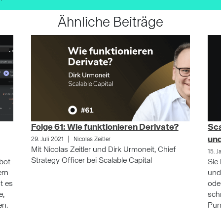
Ähnliche Beiträge
Folge 61: Wie funktionieren Derivate?
Sca
|
un
29. Juli 2021
Nicolas Zeitler
Mit Nicolas Zeitler und Dirk Urmoneit, Chief
15. 
Strategy Officer bei Scalable Capital
ebot
Sie
ern
und
t es
ode
e,
sch
en.
Pun