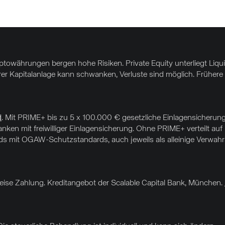
yptowährungen bergen hohe Risiken. Private Equity unterliegt Liq
hrer Kapitalanlage kann schwanken, Verluste sind möglich. Frühere 
d
. Mit PRIME+ bis zu 5 x 100.000 € gesetzliche Einlagensicherung
nken mit freiwilliger Einlagensicherung. Ohne PRIME+ verteilt au
 mit OGAW-Schutzstandards, auch jeweils als alleinige Verwahrar
sweise Zahlung. Kreditangebot der Scalable Capital Bank, München.