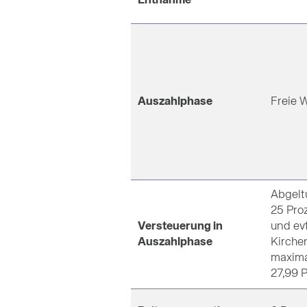
Entnahme
Auszahlphase
Freie 
Abgelt
25 Proz
Versteuerung in
und evt
Auszahlphase
Kirche
maxima
27,99 