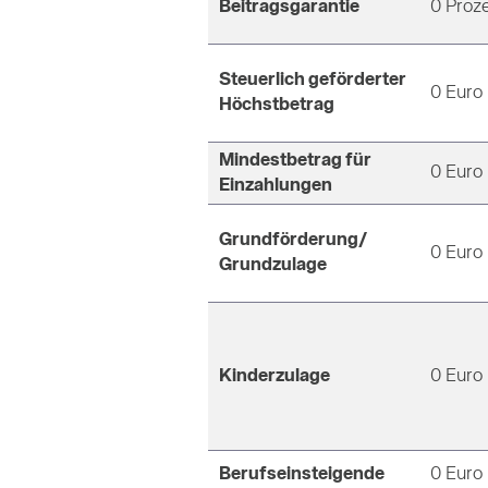
Beitragsgarantie
0 Proz
Steuerlich geförderter
0 Euro
Höchstbetrag
Mindestbetrag für
0 Euro
Einzahlungen
Grundförderung/
0 Euro
Grundzulage
Kinderzulage
0 Euro
Berufseinsteigende
0 Euro