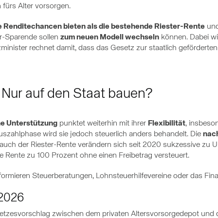
 fürs Alter vorsorgen.
 Renditechancen bieten als die bestehende Riester-Rente
und
ter-Sparende sollen
zum neuen Modell wechseln
können. Dabei wir
minister rechnet damit, dass das Gesetz zur staatlich geförderten
 Nur auf den Staat bauen?
he Unterstützung
punktet weiterhin mit ihrer
Flexibilität
, insbeso
szahlphase wird sie jedoch steuerlich anders behandelt. Die
nac
s auch der Riester-Rente verändern sich seit 2020 sukzessive zu 
ie Rente zu 100 Prozent ohne einen Freibetrag versteuert.
nformieren Steuerberatungen, Lohnsteuerhilfevereine oder das Fin
 2026
etzesvorschlag zwischen dem privaten Altersvorsorgedepot und d