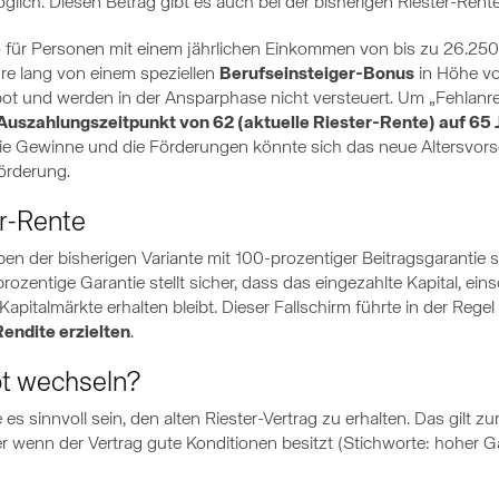
lich. Diesen Betrag gibt es auch bei der bisherigen Riester-Rent
ro für Personen mit einem jährlichen Einkommen von bis zu 26.25
re lang von einem speziellen
Berufseinsteiger-Bonus
in Höhe vo
Depot und werden in der Ansparphase nicht versteuert. Um „Fehlanr
Auszahlungszeitpunkt von 62 (aktuelle Riester-Rente) auf 65 
 die Gewinne und die Förderungen könnte sich das neue Altersvorso
Förderung.
er-Rente
ben der bisherigen Variante mit 100-prozentiger Beitragsgarantie s
ozentige Garantie stellt sicher, dass das eingezahlte Kapital, einsc
italmärkte erhalten bleibt. Dieser Fallschirm führte in der Rege
endite erzielten
.
t wechseln?
sinnvoll sein, den alten Riester-Vertrag zu erhalten. Das gilt zu
 wenn der Vertrag gute Konditionen besitzt (Stichworte: hoher Ga