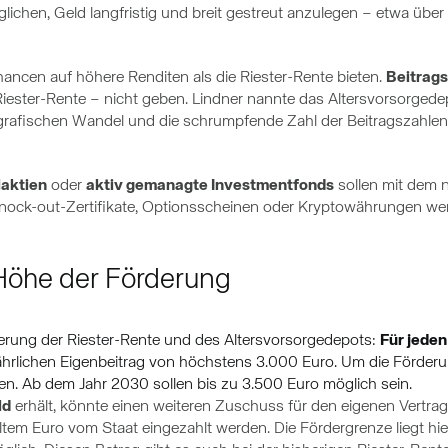
lichen, Geld langfristig und breit gestreut anzulegen – etwa übe
ancen auf höhere Renditen als die Riester-Rente bieten.
Beitrag
n Riester-Rente – nicht geben. Lindner nannte das Altersvorsorged
afischen Wandel und die schrumpfende Zahl der Beitragszahlend
laktien
oder
aktiv gemanagte Investmentfonds
sollen mit dem 
 Knock-out-Zertifikate, Optionsscheinen oder Kryptowährungen we
Höhe der Förderung
derung der Riester-Rente und des Altersvorsorgedepots:
Für jeden
ährlichen Eigenbeitrag von höchstens 3.000 Euro. Um die Förder
ßen. Ab dem Jahr 2030 sollen bis zu 3.500 Euro möglich sein.
ld
erhält, könnte einen weiteren Zuschuss für den eigenen Vertr
tem Euro vom Staat eingezahlt werden. Die Fördergrenze liegt hier