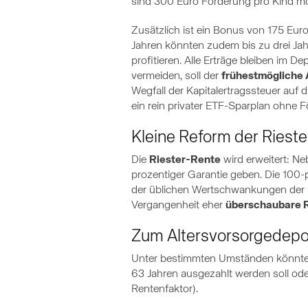
sind 300 Euro Förderung pro Kind mög
Zusätzlich ist ein Bonus von 175 Eu
Jahren könnten zudem bis zu drei Jah
profitieren. Alle Erträge bleiben im 
vermeiden, soll der
frühestmögliche 
Wegfall der Kapitalertragssteuer auf
ein rein privater ETF-Sparplan ohne 
Kleine Reform der Riest
Die
Riester-Rente
wird erweitert: Ne
prozentiger Garantie geben. Die 100-pr
der üblichen Wertschwankungen der Kap
Vergangenheit eher
überschaubare R
Zum Altersvorsorgedepo
Unter bestimmten Umständen könnte es 
63 Jahren ausgezahlt werden soll oder
Rentenfaktor).