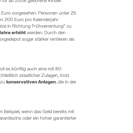
e für ab 2008 geborene Kinder.
0 Euro vorgesehen. Personen unter 25
n 200 Euro pro Kalenderjahr
eize in Richtung Frühverrentung“ zu
Jahre erhöht
werden. Durch den
rgedepot sogar stärker rentieren als
oll es künftig auch eine mit 80-
hließlich staatlicher Zulagen, trotz
l zu
konservativen Anlagen
, die in der
m Beispiel, wenn das Geld bereits mit
rantiezins oder ein hoher garantierter