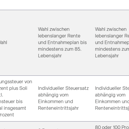
Wahl zwischen
Wahl zwischen
lebenslanger Rente
lebenslanger R
Wahl
und Entnahmeplan bis
und Entnahmep
mindestens zum 85.
mindestens zum
Lebensjahr
Lebensjahr
ungssteuer von
ent plus Soli
Individueller Steuersatz
Individueller St
l.
abhängig vom
abhängig vom
nsteuer bis
Einkommen und
Einkommen un
l insgesamt
Renteneintrittsjahr
Renteneintritts
Prozent
80 oder 100 Pro