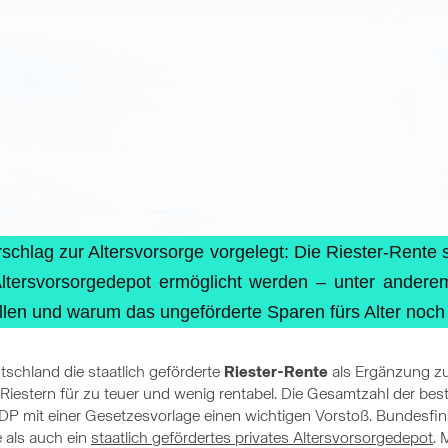
hlag zur Altersvorsorge vorgelegt: Die Riester-Rente so
s Altersvorsorgedepot ermöglicht werden – unter ander
len und warum das ungeförderte Sparen fürs Alter noch s
utschland die staatlich geförderte
Riester-Rente
als Ergänzung zur
iestern für zu teuer und wenig rentabel. Die Gesamtzahl der best
FDP mit einer Gesetzesvorlage einen wichtigen Vorstoß. Bundesfina
 als auch ein
staatlich gefördertes privates Altersvorsorgedepot
. 