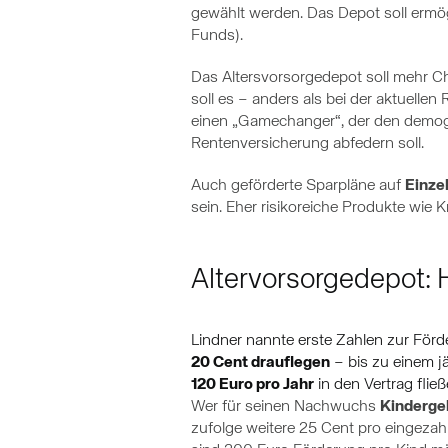
gewählt werden. Das Depot soll ermög
Funds).
Das Altersvorsorgedepot soll mehr Ch
soll es – anders als bei der aktuelle
einen „Gamechanger“, der den demogr
Rentenversicherung abfedern soll.
Auch geförderte Sparpläne auf
Einze
sein. Eher risikoreiche Produkte wie
Altervorsorgedepot: 
Lindner nannte erste Zahlen zur För
20 Cent drauflegen
– bis zu einem j
120 Euro pro Jahr
in den Vertrag flie
Wer für seinen Nachwuchs
Kinderge
zufolge weitere 25 Cent pro eingezahl