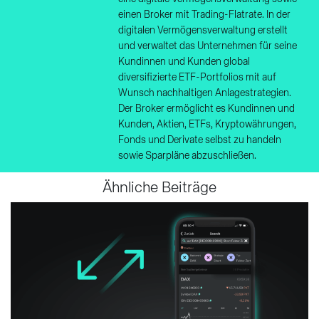
einen Broker mit Trading-Flatrate. In der
digitalen Vermögensverwaltung erstellt
und verwaltet das Unternehmen für seine
Kundinnen und Kunden global
diversifizierte ETF-Portfolios mit auf
Wunsch nachhaltigen Anlagestrategien.
Der Broker ermöglicht es Kundinnen und
Kunden, Aktien, ETFs, Kryptowährungen,
Fonds und Derivate selbst zu handeln
sowie Sparpläne abzuschließen.
Ähnliche Beiträge