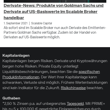
Derivate-News: Produkte von Goldman Sachs und
F
Derivate auf US-Basiswerte im Scalable Broker
29
Mi
handelbar
Sc
|
1. September 2021
Scalable Capital
Ab sofort sind im Scalable Broker nun auch Derivate des Emittenten-
Partners Goldman Sachs verfügbar. Zudem ist der Handel von
Derivaten auf US-Basiswerte möglich.
Kapitalanlagen
Kapitalanlagen bergen Risiken. Derivate und Kryptowährungen
bergen hohe Risiken. Private Equity unterliegt
Liquiditätsbeschränkungen, beachten Sie die
spezifischen
Produktinformationen
. Der Wert Ihrer Kapitalanlage kann
schwanken, Verluste sind möglich. Frühere Wertentwicklungen
sind kein Indikator für die Zukunft.
Risikohinweise
beachten.
Guthaben
*2,50 % Zinsen p.a. auf unbegrenztes
Tagesgeld
. Mit PRIME+
bis zu 5 x 100.000 € gesetzliche Einlagensicherung durch