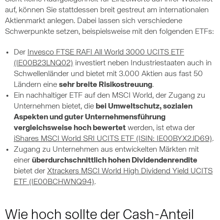
auf, können Sie stattdessen breit gestreut am internationalen
Aktienmarkt anlegen. Dabei lassen sich verschiedene
Schwerpunkte setzen, beispielsweise mit den folgenden ETFs:
Der
Invesco FTSE RAFI All World 3000 UCITS ETF
(IE00B23LNQ02)
investiert neben Industriestaaten auch in
Schwellenländer und bietet mit 3.000 Aktien aus fast 50
Ländern eine
sehr breite Risikostreuung
.
Ein nachhaltiger ETF auf den MSCI World, der Zugang zu
Unternehmen bietet, die
bei Umweltschutz, sozialen
Aspekten und guter Unternehmensführung
vergleichsweise hoch bewertet
werden, ist etwa der
iShares MSCI World SRI UCITS ETF (ISIN: IE00BYX2JD69)
.
Zugang zu Unternehmen aus entwickelten Märkten mit
einer
überdurchschnittlich hohen Dividendenrendite
bietet der
Xtrackers MSCI World High Dividend Yield UCITS
ETF (IE00BCHWNQ94)
.
Wie hoch sollte der Cash-Anteil