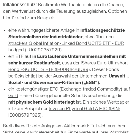
Inflationsschutz:
Bestimmte Wertpapiere bieten die Chance,
den Wertverlust durch die Teuerung auszugleichen. Optionen
hierfür sind zum Beispiel:
eine währungsgesicherte Anlage in
inflationsgeschützte
Staatsanleihen der Industrieländer
, etwa über den
Xtrackers Global Inflation-Linked Bond UCITS ETF - EUR
hedged (LU0290357929)
.
ein ETF auf
in Euro lautende Unternehmensanleihen mit
sehr kurzer Restlaufzeit
, etwa der
iShares Euro Ultrashort
Bond ESG UCITS ETF (IE00BJP26D89)
. Dieser Fonds
berücksichtigt bei der Auswahl der Unternehmen
Umwelt-,
Sozial- und Governance-Kriterien („ESG“).
ein kostengünstiger ETC (Exchange-traded Commodity) auf
Gold
– eine börsengehandelte Schuldverschreibung, die
mit physischem Gold hinterlegt
ist. Ein solches Wertpapier
ist zum Beispiel der
Invesco Physical Gold A ETC (ISIN:
IE00B579F325)
.
Breit diversifizierte Anlage am Aktienmarkt: Tut sich aus Ihrer
Sicht keine Kaufgelegenheit für Einzelwerte auf ihrer Watchlist