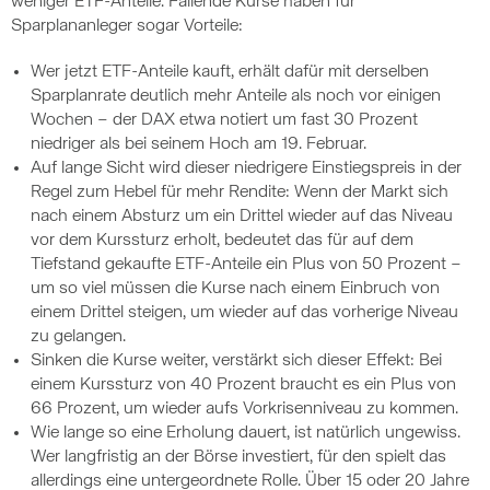
weniger ETF-Anteile. Fallende Kurse haben für
Sparplananleger sogar Vorteile:
Wer jetzt ETF-Anteile kauft, erhält dafür mit derselben
Sparplanrate deutlich mehr Anteile als noch vor einigen
Wochen – der DAX etwa notiert um fast 30 Prozent
niedriger als bei seinem Hoch am 19. Februar.
Auf lange Sicht wird dieser niedrigere Einstiegspreis in der
Regel zum Hebel für mehr Rendite: Wenn der Markt sich
nach einem Absturz um ein Drittel wieder auf das Niveau
vor dem Kurssturz erholt, bedeutet das für auf dem
Tiefstand gekaufte ETF-Anteile ein Plus von 50 Prozent –
um so viel müssen die Kurse nach einem Einbruch von
einem Drittel steigen, um wieder auf das vorherige Niveau
zu gelangen.
Sinken die Kurse weiter, verstärkt sich dieser Effekt: Bei
einem Kurssturz von 40 Prozent braucht es ein Plus von
66 Prozent, um wieder aufs Vorkrisenniveau zu kommen.
Wie lange so eine Erholung dauert, ist natürlich ungewiss.
Wer langfristig an der Börse investiert, für den spielt das
allerdings eine untergeordnete Rolle. Über 15 oder 20 Jahre