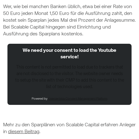
Wer, wie bei manchen Banken üblich, etwa bei einer Rate von
50 Euro jeden Monat 1,50 Euro für die Ausführung zahlt, den
kostet sein Sparplan jedes Mal drei Prozent der Anlagesumme.
Bei Scalable Capital hingegen sind Einrichtung und
Ausführung des Sparplans kostenlos.
We need your consent to load the Youtube
service!
This content is not permitted to load due to trackers that
are not disclosed to the visitor. The website owner needs
to setup the site with their CMP to add this content to the
list of technologies used.
Powered by
Usercentrics Consent Management Platform
Mehr zu den Sparplänen von Scalable Capital erfahren Anleger
in
diesem Beitrag
.