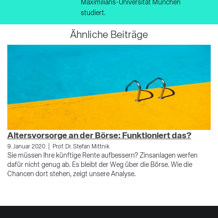
Maximilians-Universität München
studiert.
Ähnliche Beiträge
Altersvorsorge an der Börse: Funktioniert das?
P
|
B
9. Januar 2020
Prof. Dr. Stefan Mittnik
Sie müssen Ihre künftige Rente aufbessern? Zinsanlagen werfen
5.
dafür nicht genug ab. Es bleibt der Weg über die Börse. Wie die
We
Chancen dort stehen, zeigt unsere Analyse.
be
sc