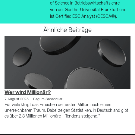
of Science in Betriebswirtschaftslehre
von der Goethe-Universität Frankfurt und
ist Certified ESG Analyst (CESGA®).
Ähnliche Beiträge
Wer wird Millionär?
D
|
7. August 2025
Begüm Sapancilar
20
Für viele klingt das Erreichen der ersten Million nach einem
En
unerreichbaren Traum. Dabei zeigen Statistiken: In Deutschland gibt
er
es über 2,8 Millionen Millionäre – Tendenz steigend.*
po