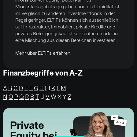
Profis
zur Verfügung. Dabei kann es
Mindestanlagebeträge geben und die Liquidität ist
im Vergleich zu anderen Investmentfonds in der
Regel geringer. ELTIFs können sich ausschließlich
auf Infrastruktur, Immobilien, private Kredite und
privates Beteiligungskapital konzentrieren oder in
eine Mischung aus diesen Bereichen investieren.
Mehr über ELTIFs erfahren.
Finanzbegriffe von A-Z
A
B
C
D
E
F
G
H
I
J
K
L
M
N
O
P
Q
R
S
T
U
V
W X Y
Z