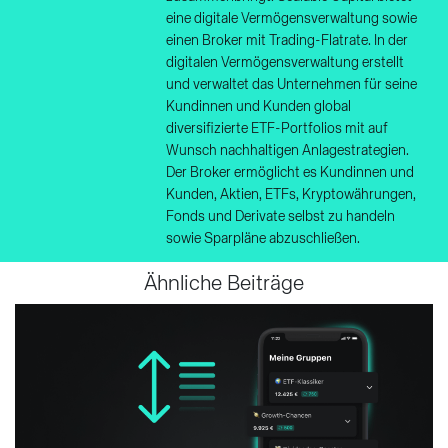
eine digitale Vermögensverwaltung sowie
einen Broker mit Trading-Flatrate. In der
digitalen Vermögensverwaltung erstellt
und verwaltet das Unternehmen für seine
Kundinnen und Kunden global
diversifizierte ETF-Portfolios mit auf
Wunsch nachhaltigen Anlagestrategien.
Der Broker ermöglicht es Kundinnen und
Kunden, Aktien, ETFs, Kryptowährungen,
Fonds und Derivate selbst zu handeln
sowie Sparpläne abzuschließen.
Ähnliche Beiträge