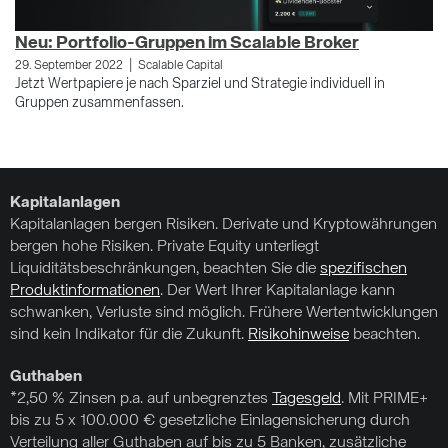
Neu: Portfolio-Gruppen im Scalable Broker
W
|
e
29. September 2022
Scalable Capital
Jetzt Wertpapiere je nach Sparziel und Strategie individuell in
9.
Gruppen zusammenfassen.
Ne
er
Kapitalanlagen
Kapitalanlagen bergen Risiken. Derivate und Kryptowährungen
bergen hohe Risiken. Private Equity unterliegt
Liquiditätsbeschränkungen, beachten Sie die
spezifischen
Produktinformationen
. Der Wert Ihrer Kapitalanlage kann
schwanken, Verluste sind möglich. Frühere Wertentwicklungen
sind kein Indikator für die Zukunft.
Risikohinweise
beachten.
Guthaben
*2,50 % Zinsen p.a. auf unbegrenztes
Tagesgeld
. Mit PRIME+
bis zu 5 x 100.000 € gesetzliche Einlagensicherung durch
Verteilung aller Guthaben auf bis zu 5 Banken, zusätzliche