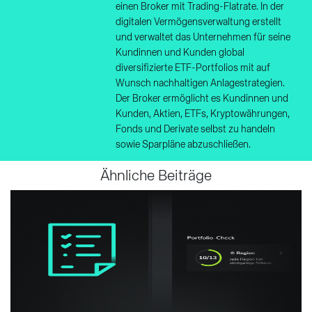
einen Broker mit Trading-Flatrate. In der
digitalen Vermögensverwaltung erstellt
und verwaltet das Unternehmen für seine
Kundinnen und Kunden global
diversifizierte ETF-Portfolios mit auf
Wunsch nachhaltigen Anlagestrategien.
Der Broker ermöglicht es Kundinnen und
Kunden, Aktien, ETFs, Kryptowährungen,
Fonds und Derivate selbst zu handeln
sowie Sparpläne abzuschließen.
Ähnliche Beiträge