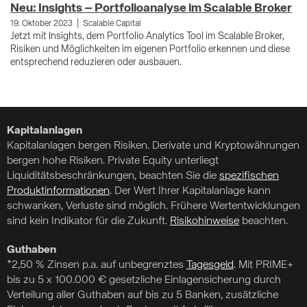
Neu: Insights – Portfolioanalyse im Scalable Broker
N
|
19. Oktober 2023
Scalable Capital
20
Jetzt mit Insights, dem Portfolio Analytics Tool im Scalable Broker,
Be
Risiken und Möglichkeiten im eigenen Portfolio erkennen und diese
re
entsprechend reduzieren oder ausbauen.
an
Kapitalanlagen
Kapitalanlagen bergen Risiken. Derivate und Kryptowährungen
bergen hohe Risiken. Private Equity unterliegt
Liquiditätsbeschränkungen, beachten Sie die
spezifischen
Produktinformationen
. Der Wert Ihrer Kapitalanlage kann
schwanken, Verluste sind möglich. Frühere Wertentwicklungen
sind kein Indikator für die Zukunft.
Risikohinweise
beachten.
Guthaben
*2,50 % Zinsen p.a. auf unbegrenztes
Tagesgeld
. Mit PRIME+
bis zu 5 x 100.000 € gesetzliche Einlagensicherung durch
Verteilung aller Guthaben auf bis zu 5 Banken, zusätzliche