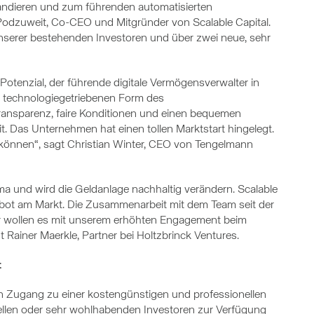
pandieren und zum führenden automatisierten
Podzuweit, Co-CEO und Mitgründer von Scalable Capital.
nserer bestehenden Investoren und über zwei neue, sehr
Potenzial, der führende digitale Vermögensverwalter in
d technologiegetriebenen Form des
ansparenz, faire Konditionen und einen bequemen
it. Das Unternehmen hat einen tollen Marktstart hingelegt.
u können“, sagt Christian Winter, CEO von Tengelmann
a und wird die Geldanlage nachhaltig verändern. Scalable
bot am Markt. Die Zusammenarbeit mit dem Team seit der
r wollen es mit unserem erhöhten Engagement beim
 Rainer Maerkle, Partner bei Holtzbrinck Ventures.
t
ern Zugang zu einer kostengünstigen und professionellen
nellen oder sehr wohlhabenden Investoren zur Verfügung