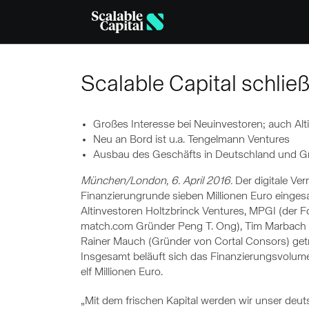
Skip to main content
Scalable Capital schlie
Großes Interesse bei Neuinvestoren; auch Alt
Neu an Bord ist u.a. Tengelmann Ventures
Ausbau des Geschäfts in Deutschland und Gr
München/London, 6. April 2016.
Der digitale Ver
Finanzierungrunde sieben Millionen Euro einges
Altinvestoren Holtzbrinck Ventures, MPGI (der F
match.com Gründer Peng T. Ong), Tim Marbach 
Rainer Mauch (Gründer von Cortal Consors) getr
Insgesamt beläuft sich das Finanzierungsvolumen
elf Millionen Euro.
„Mit dem frischen Kapital werden wir unser deu