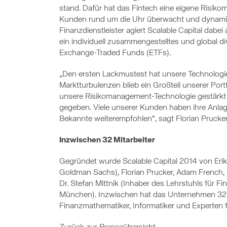
stand. Dafür hat das Fintech eine eigene Risiko
Kunden rund um die Uhr überwacht und dynamisch
Finanzdienstleister agiert Scalable Capital dabe
ein individuell zusammengestelltes und global div
Exchange-Traded Funds (ETFs).
„Den ersten Lackmustest hat unsere Technologie
Marktturbulenzen blieb ein Großteil unserer Port
unsere Risikomanagement-Technologie gestärk
gegeben. Viele unserer Kunden haben ihre Anl
Bekannte weiterempfohlen“, sagt Florian Prucke
Inzwischen 32 Mitarbeiter
Gegründet wurde Scalable Capital 2014 von Er
Goldman Sachs), Florian Prucker, Adam French, P
Dr. Stefan Mittnik (Inhaber des Lehrstuhls für F
München). Inzwischen hat das Unternehmen 32 Mi
Finanzmathematiker, Informatiker und Experten f