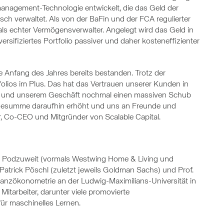
management-Technologie entwickelt, die das Geld der
 verwaltet. Als von der BaFin und der FCA regulierter
i als echter Vermögensverwalter. Angelegt wird das Geld in
ersifiziertes Portfolio passiver und daher kosteneffizienter
 Anfang des Jahres bereits bestanden. Trotz der
folios im Plus. Das hat das Vertrauen unserer Kunden in
t und unserem Geschäft nochmal einen massiven Schub
agesumme daraufhin erhöht und uns an Freunde und
r, Co-CEO und Mitgründer von Scalable Capital.
ik Podzuweit (vormals Westwing Home & Living und
atrick Pöschl (zuletzt jeweils Goldman Sachs) und Prof.
inanzökonometrie an der Ludwig-Maximilians-Universität in
tarbeiter, darunter viele promovierte
ür maschinelles Lernen.