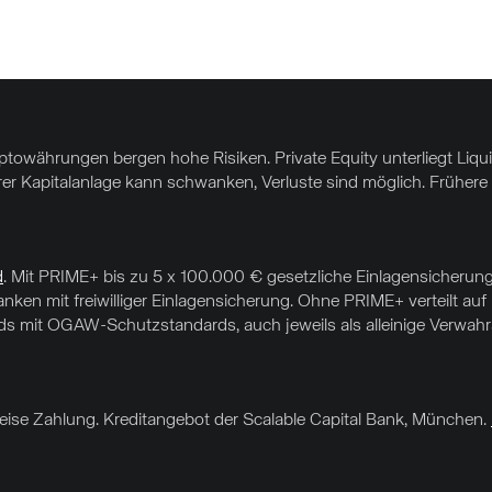
yptowährungen bergen hohe Risiken. Private Equity unterliegt Liq
hrer Kapitalanlage kann schwanken, Verluste sind möglich. Frühere 
d
. Mit PRIME+ bis zu 5 x 100.000 € gesetzliche Einlagensicherung
nken mit freiwilliger Einlagensicherung. Ohne PRIME+ verteilt au
 mit OGAW-Schutzstandards, auch jeweils als alleinige Verwahrar
sweise Zahlung. Kreditangebot der Scalable Capital Bank, München.