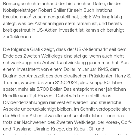
Börsengeschichte anhand der historischen Daten, die der
Nobelpreisträger Robert Shiller für sein Buch Irrational
1
Excuberance
zusammengestellt hat, zeigt: Wer langfristig
anlegt, was bei Aktienanlagen stets ratsam ist, und bereits
breit gestreut in US-Aktien investiert ist, kann sich beruhigt
zurücklehnen.
Die folgende Grafik zeigt, dass der US-Aktienmarkt seit dem
Ende des Zweiten Weltkriegs eine stetige, wenn auch nicht
schwankungsfreie Aufwärtsentwicklung genommen hat. Aus
einem Investment von einem Dollar im Januar 1945, dem
Beginn der Amtszeit des demokratischen Präsidenten Harry S.
Truman, wurden bis zum 31.10.2024, also knapp 80 Jahre
später, mehr als 5.700 Dollar. Das entspricht einer jährlichen
Rendite von 11,4 Prozent. Dabei wird unterstellt, dass
Dividendenzahlungen reinvestiert werden und steuerliche
Aspekte unberücksichtigt bleiben. Im Schnitt verdoppelte sich
der Wert der Aktien etwa alle sechseinhalb Jahre – und das
trotz der Nachwehen des Zweiten Weltkriegs, der Korea-, Golf-
und Russland-Ukraine-Kriege, der Kuba-, Öl- und