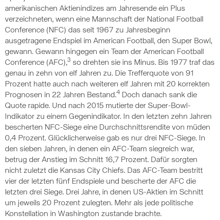
amerikanischen Aktienindizes am Jahresende ein Plus
verzeichneten, wenn eine Mannschaft der National Football
Conference (NFC) das seit 1967 zu Jahresbeginn
ausgetragene Endspiel im American Football, den Super Bowl,
gewann. Gewann hingegen ein Team der American Football
3
Conference (AFC),
so drehten sie ins Minus. Bis 1977 traf das
genau in zehn von elf Jahren zu. Die Trefferquote von 91
Prozent hatte auch nach weiteren elf Jahren mit 20 korrekten
4
Prognosen in 22 Jahren Bestand.
Doch danach sank die
Quote rapide. Und nach 2015 mutierte der Super-Bowl-
Indikator zu einem Gegenindikator. In den letzten zehn Jahren
bescherten NFC-Siege eine Durchschnittsrendite von müden
0,4 Prozent. Glücklicherweise gab es nur drei NFC-Siege. In
den sieben Jahren, in denen ein AFC-Team siegreich war,
betrug der Anstieg im Schnitt 16,7 Prozent. Dafür sorgten
nicht zuletzt die Kansas City Chiefs. Das AFC-Team bestritt
vier der letzten fünf Endspiele und bescherte der AFC die
letzten drei Siege. Drei Jahre, in denen US-Aktien im Schnitt
um jeweils 20 Prozent zulegten. Mehr als jede politische
Konstellation in Washington zustande brachte.