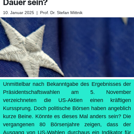
Dauer sein?
10. Januar 2025
|
Prof. Dr. Stefan Mittnik
Unmittelbar nach Bekanntgabe des Ergebnisses der
Präsidentschaftswahlen am 5. November
verzeichneten die US-Aktien einen kräftigen
Kurssprung. Doch politische Börsen haben angeblich
kurze Beine. Könnte es dieses Mal anders sein? Die
vergangenen 80 Börsenjahre zeigen, dass der
Ausgang von US-Wahlen durchaus ein Indikator für