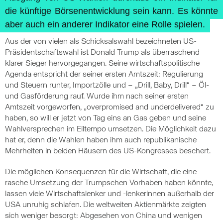
die künftige Börsenentwicklung sein kann. Es könnte
aber auch ein anderer Indikator eine Rolle spielen.
Aus der von vielen als Schicksalswahl bezeichneten US-
Präsidentschaftswahl ist Donald Trump als überraschend
klarer Sieger hervorgegangen. Seine wirtschaftspolitische
Agenda entspricht der seiner ersten Amtszeit: Regulierung
und Steuern runter, Importzölle und – „Drill, Baby, Drill“ – Öl-
und Gasförderung rauf. Wurde ihm nach seiner ersten
Amtszeit vorgeworfen, „overpromised and underdelivered“ zu
haben, so will er jetzt von Tag eins an Gas geben und seine
Wahlversprechen im Eiltempo umsetzen. Die Möglichkeit dazu
hat er, denn die Wahlen haben ihm auch republikanische
Mehrheiten in beiden Häusern des US-Kongresses beschert.
Die möglichen Konsequenzen für die Wirtschaft, die eine
rasche Umsetzung der Trumpschen Vorhaben haben könnte,
lassen viele Wirtschaftslenker und -lenkerinnen außerhalb der
USA unruhig schlafen. Die weltweiten Aktienmärkte zeigten
sich weniger besorgt: Abgesehen von China und wenigen