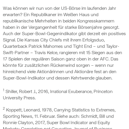
Was können wir nun von der US-Börse im laufenden Jahr
erwarten? Ein Republikaner im Weißen Haus und
republikanische Mehrheiten in beiden Kongresskammern
haben in der Vergangenheit für starke Börsenjahre gesorgt.
Auch der Super-Bowl-Gegenindikator gibt derzeit ein positives
Signal. Die Kansas City Chiefs mit ihrem Erfolgsduo,
Quarterback Patrick Mahomes und Tight End – und Taylor-
Swift-Partner – Travis Kelce, rangieren mit 15 Siegen aus den
17 Spielen der regulären Saison ganz oben in der AFC. Das
könnte für zusätzlichen Rückenwind sorgen – wenn nur
hinreichend viele Aktionärinnen und Aktionäre fest an den
Super-Bowl-Indikator und dessen Kehrtwende glauben.
1
Shiller, Robert J., 2016, Irrational Exuberance, Princeton
University Press.
2
Koppett, Leonard, 1978, Carrying Statistics to Extremes,
Sporting News, 11. Februar. Siehe auch: Schmidt, Bill und
Ronnie Clayton, 2017, Super Bowl Indicator and Equity