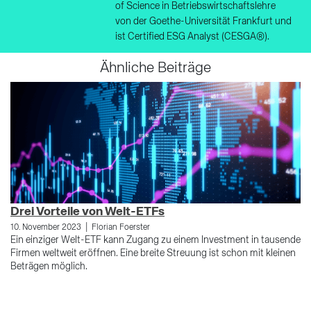
of Science in Betriebswirtschaftslehre
von der Goethe-Universität Frankfurt und
ist Certified ESG Analyst (CESGA®).
Ähnliche Beiträge
Drei Vorteile von Welt-ETFs
D
|
g
10. November 2023
Florian Foerster
Ein einziger Welt-ETF kann Zugang zu einem Investment in tausende
30
Firmen weltweit eröffnen. Eine breite Streuung ist schon mit kleinen
We
Beträgen möglich.
Fi
di
ei