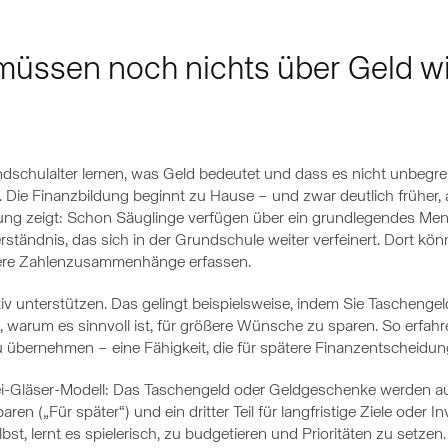
 müssen noch nichts über Geld w
ndschulalter lernen, was Geld bedeutet und dass es nicht unbegren
 Die Finanzbildung beginnt zu Hause – und zwar deutlich früher, a
g zeigt: Schon Säuglinge verfügen über ein grundlegendes Meng
ständnis, das sich in der Grundschule weiter verfeinert. Dort könn
ere Zahlenzusammenhänge erfassen.
iv unterstützen. Das gelingt beispielsweise, indem Sie Taschenge
n, warum es sinnvoll ist, für größere Wünsche zu sparen. So erfahr
 übernehmen – eine Fähigkeit, die für spätere Finanzentscheidunge
ei-Gläser-Modell: Das Taschengeld oder Geldgeschenke werden auf d
ren („Für später“) und ein dritter Teil für langfristige Ziele oder 
st, lernt es spielerisch, zu budgetieren und Prioritäten zu setzen.