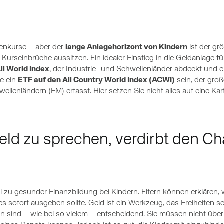
enkurse – aber der
lange Anlagehorizont von Kindern
ist der gr
e Kurseinbrüche aussitzen. Ein idealer Einstieg in die Geldanlage
ll World Index
, der Industrie- und Schwellenländer abdeckt und e
e ein
ETF auf den All Country World Index (ACWI)
sein, der gro
lenländern (EM) erfasst. Hier setzen Sie nicht alles auf eine Kart
ld zu sprechen, verdirbt den Ch
el zu gesunder Finanzbildung bei Kindern. Eltern können erklären,
es sofort ausgeben sollte. Geld ist ein Werkzeug, das Freiheiten s
n sind – wie bei so vielem – entscheidend. Sie müssen nicht übe