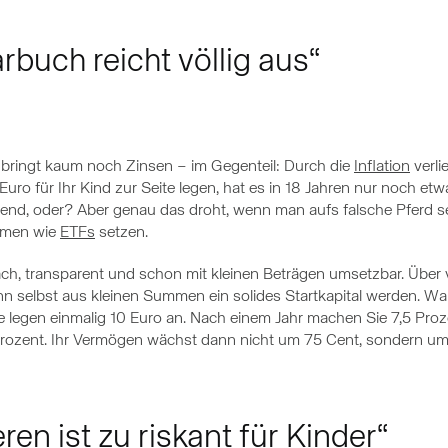
rbuch reicht völlig aus“
bringt kaum noch Zinsen – im Gegenteil: Durch die
Inflation
verli
uro für Ihr Kind zur Seite legen, hat es in 18 Jahren nur noch etw
kend, oder? Aber genau das droht, wenn man aufs falsche Pferd set
ormen wie
ETFs
setzen.
ach, transparent und schon mit kleinen Beträgen umsetzbar. Über vi
n selbst aus kleinen Summen ein solides Startkapital werden. Wa
ie legen einmalig 10 Euro an. Nach einem Jahr machen Sie 7,5 Proz
 Prozent. Ihr Vermögen wächst dann nicht um 75 Cent, sondern um
ren ist zu riskant für Kinder“