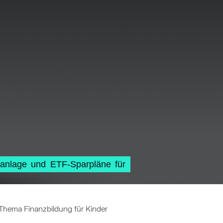
danlage und ETF-Sparpläne für
hema Finanzbildung für Kinder