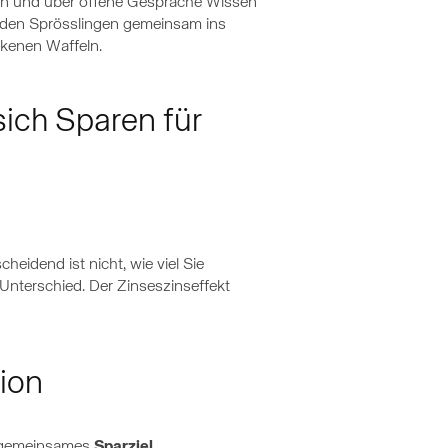
den und über offene Gespräche Wissen
it den Sprösslingen gemeinsam ins
kenen Waffeln.
 sich Sparen für
heidend ist nicht, wie viel Sie
 Unterschied. Der Zinseszinseffekt
tion
n gemeinsames
Sparziel,