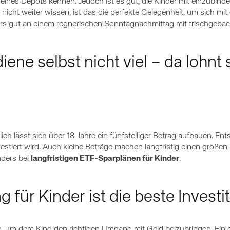
eines Depots kennen. Jedoch ist es gut, die Kinder mit einzubin
 nicht weiter wissen, ist das die perfekte Gelegenheit, um sich m
s gut an einem regnerischen Sonntagnachmittag mit frischgebac
iene selbst nicht viel – da lohnt
h lässt sich über 18 Jahre ein fünfstelliger Betrag aufbauen. Entsc
estiert wird. Auch kleine Beträge machen langfristig einen großen
nders bei
langfristigen ETF-Sparplänen für Kinder
.
g für Kinder ist die beste Investi
in, um dem Kind den richtigen Umgang mit Geld beizubringen. Ei