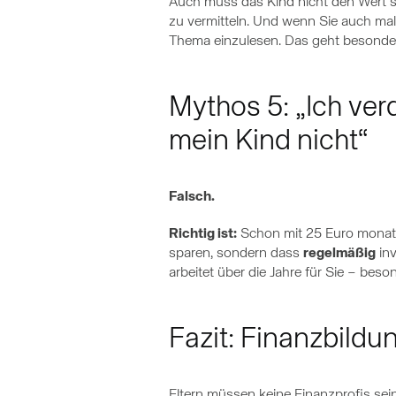
Auch muss das Kind nicht den Wert s
zu vermitteln. Und wenn Sie auch mal
Thema einzulesen. Das geht besonder
Mythos 5: „Ich verd
mein Kind nicht“
Falsch.
Richtig ist:
Schon mit 25 Euro monatlic
sparen, sondern dass
regelmäßig
inv
arbeitet über die Jahre für Sie – beso
Fazit: Finanzbildun
Eltern müssen keine Finanzprofis se