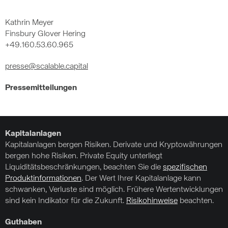
Kathrin Meyer
Finsbury Glover Hering
+49.160.53.60.965
presse@scalable.capital
Pressemitteilungen
Kapitalanlagen
Kapitalanlagen bergen Risiken. Derivate und Kryptowährungen
bergen hohe Risiken. Private Equity unterliegt
Liquiditätsbeschränkungen, beachten Sie die
spezifischen
Produktinformationen
. Der Wert Ihrer Kapitalanlage kann
schwanken, Verluste sind möglich. Frühere Wertentwicklungen
sind kein Indikator für die Zukunft.
Risikohinweise
beachten.
Guthaben