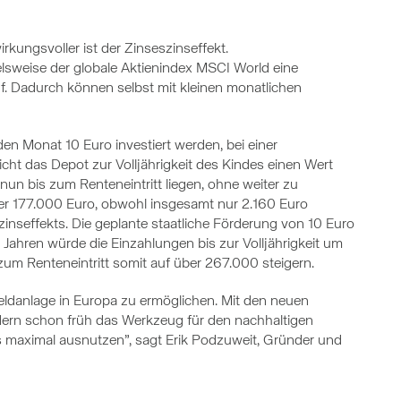
kungsvoller ist der Zinseszinseffekt.
elsweise der globale Aktienindex MSCI World eine
uf. Dadurch können selbst mit kleinen monatlichen
den Monat 10 Euro investiert werden, bei einer
ht das Depot zur Volljährigkeit des Kindes einen Wert
un bis zum Renteneintritt liegen, ohne weiter zu
er 177.000 Euro, obwohl insgesamt nur 2.160 Euro
zinseffekts. Die geplante staatliche Förderung von 10 Euro
 Jahren würde die Einzahlungen bis zur Volljährigkeit um
m Renteneintritt somit auf über 267.000 steigern.
eldanlage in Europa zu ermöglichen. Mit den neuen
dern schon früh das Werkzeug für den nachhaltigen
maximal ausnutzen”, sagt Erik Podzuweit, Gründer und