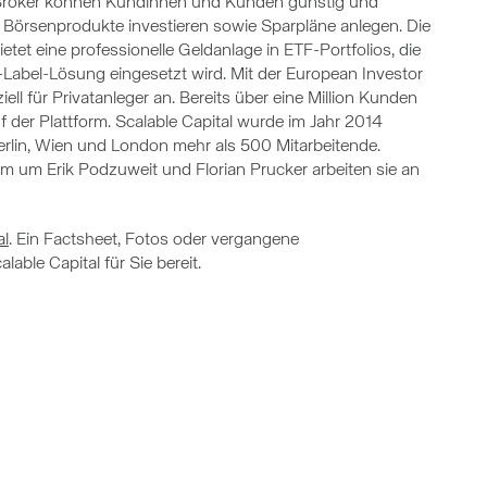
e Broker können Kundinnen und Kunden günstig und
re Börsenprodukte investieren sowie Sparpläne anlegen. Die
tet eine professionelle Geldanlage in ETF-Portfolios, die
Label-Lösung eingesetzt wird. Mit der European Investor
ell für Privatanleger an. Bereits über eine Million Kunden
der Plattform. Scalable Capital wurde im Jahr 2014
rlin, Wien und London mehr als 500 Mitarbeitende.
um Erik Podzuweit und Florian Prucker arbeiten sie an
al
. Ein Factsheet, Fotos oder vergangene
lable Capital für Sie bereit.