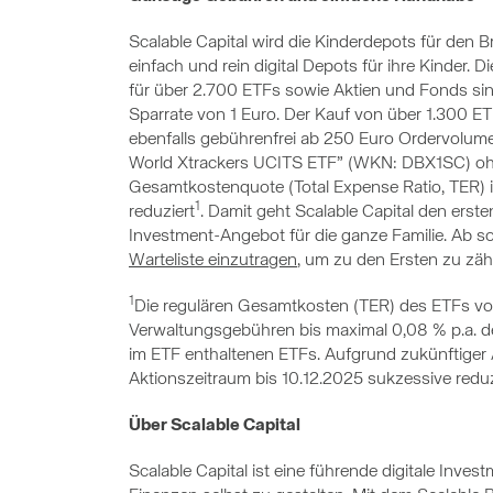
Scalable Capital wird die Kinderdepots für den Br
einfach und rein digital Depots für ihre Kinder. 
für über 2.700 ETFs sowie Aktien und Fonds sind
Sparrate von 1 Euro. Der Kauf von über 1.300 E
ebenfalls gebührenfrei ab 250 Euro Ordervolume
World Xtrackers UCITS ETF” (WKN: DBX1SC) oh
Gesamtkostenquote (Total Expense Ratio, TER) 
1
reduziert
. Damit geht Scalable Capital den ers
Investment-Angebot für die ganze Familie. Ab sofo
Warteliste einzutragen
, um zu den Ersten zu zäh
1
Die regulären Gesamtkosten (TER) des ETFs von 0
Verwaltungsgebühren bis maximal 0,08 % p.a. de
im ETF enthaltenen ETFs. Aufgrund zukünftige
Aktionszeitraum bis 10.12.2025 sukzessive reduz
Über Scalable Capital
Scalable Capital ist eine führende digitale Inve