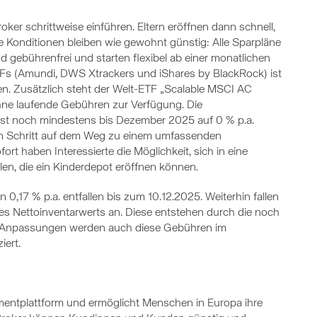
oker schrittweise einführen. Eltern eröffnen dann schnell,
Die Konditionen bleiben wie gewohnt günstig: Alle Sparpläne
 gebührenfrei und starten flexibel ab einer monatlichen
TFs (Amundi, DWS Xtrackers und iShares by BlackRock) ist
n. Zusätzlich steht der Welt-ETF „Scalable MSCI AC
ne laufende Gebühren zur Verfügung. Die
ist noch mindestens bis Dezember 2025 auf 0 % p.a.
ten Schritt auf dem Weg zu einem umfassenden
rt haben Interessierte die Möglichkeit, sich in eine
len, die ein Kinderdepot eröffnen können.
,17 % p.a. entfallen bis zum 10.12.2025. Weiterhin fallen
s Nettoinventarwerts an. Diese entstehen durch die noch
r Anpassungen werden auch diese Gebühren im
iert.
stmentplattform und ermöglicht Menschen in Europa ihre