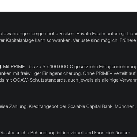
yptowährungen bergen hohe Risiken. Private Equity unterliegt Liq
hrer Kapitalanlage kann schwanken, Verluste sind möglich. Frühere 
d
. Mit PRIME+ bis zu 5 x 100.000 € gesetzliche Einlagensicherung
nken mit freiwilliger Einlagensicherung. Ohne PRIME+ verteilt au
 mit OGAW-Schutzstandards, auch jeweils als alleinige Verwahrar
sweise Zahlung. Kreditangebot der Scalable Capital Bank, München.
Die steuerliche Behandlung ist individuell und kann sich ändern.