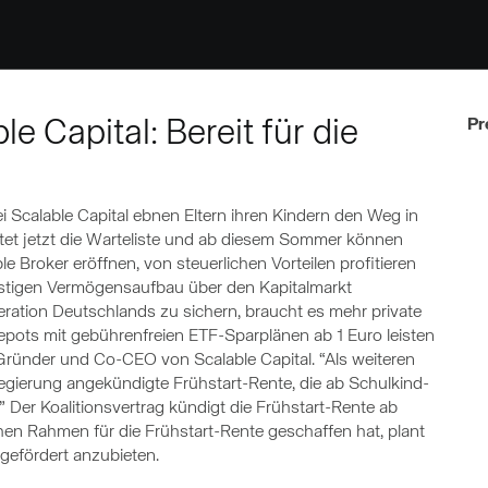
e Capital: Bereit für die
Pr
 Scalable Capital ebnen Eltern ihren Kindern den Weg in
artet jetzt die Warteliste und ab diesem Sommer können
e Broker eröffnen, von steuerlichen Vorteilen profitieren
istigen Vermögensaufbau über den Kapitalmarkt
ration Deutschlands zu sichern, braucht es mehr private
epots mit gebührenfreien ETF-Sparplänen ab 1 Euro leisten
 Gründer und Co-CEO von Scalable Capital. “Als weiteren
egierung angekündigte Frühstart-Rente, die ab Schulkind-
.” Der Koalitionsvertrag kündigt die Frühstart-Rente ab
chen Rahmen für die Frühstart-Rente geschaffen hat, plant
 gefördert anzubieten.