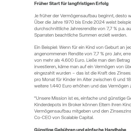
Früher Start für langfristigen Erfolg
Je früher der Vermögensaufbau beginnt, desto wir
Über die Jahre 1970 bis Ende 2024 weist beispi
durchschnittliche Jahresrendite von 7,7 % p.a. a
Sparraten beachtliche Summen erzielt werden.
Ein Beispiel: Wenn für ein Kind von Geburt an je
angenommenen Rendite von 7,7 % pro Jahr, erreic
von mehr als 4.600 Euro. Ließe man den Betrag n
investieren, käme man auf ein Vermögen von üb
eingezahlt wurden – das ist die Kraft des Zinses
pro Monat für Kinder im Alter zwischen 6 und 18
weitere 1.440 Euro erhöhen und das Vermögen zu
“Unsere Mission ist es, einfache und günstige G
Kinderdepots im Broker können Eltern ihren Kin
Vermögensaufbau mitgeben und den Zinseszins 
Co-CEO von Scalable Capital.
Günstige Gebühren und einfache Handhabe