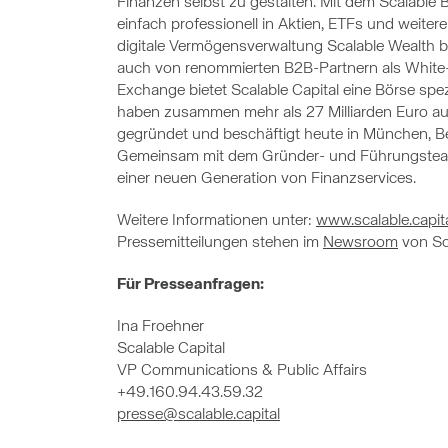
Finanzen selbst zu gestalten. Mit dem Scalabl
einfach professionell in Aktien, ETFs und weite
digitale Vermögensverwaltung Scalable Wealth bie
auch von renommierten B2B-Partnern als White-
Exchange bietet Scalable Capital eine Börse spezi
haben zusammen mehr als 27 Milliarden Euro auf 
gegründet und beschäftigt heute in München, Be
Gemeinsam mit dem Gründer- und Führungsteam 
einer neuen Generation von Finanzservices.
Weitere Informationen unter:
www.scalable.capit
Pressemitteilungen stehen im
Newsroom
von Sca
Für Presseanfragen:
Ina Froehner
Scalable Capital
VP Communications & Public Affairs
+49.160.94.43.59.32
presse@scalable.capital