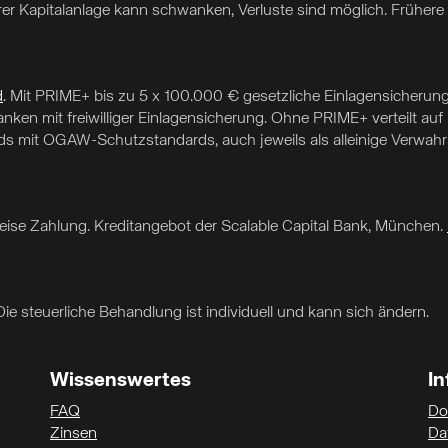
hrer Kapitalanlage kann schwanken, Verluste sind möglich. Frühere 
d
. Mit PRIME+ bis zu 5 x 100.000 € gesetzliche Einlagensicherung
nken mit freiwilliger Einlagensicherung. Ohne PRIME+ verteilt au
 mit OGAW-Schutzstandards, auch jeweils als alleinige Verwahrar
sweise Zahlung. Kreditangebot der Scalable Capital Bank, München.
Die steuerliche Behandlung ist individuell und kann sich ändern.
Wissenswertes
I
FAQ
Do
Zinsen
Da