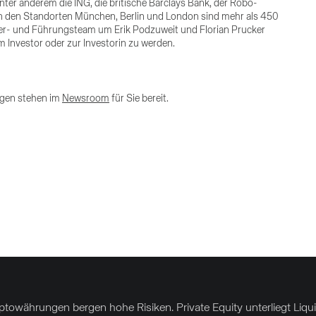
ter anderem die ING, die britische Barclays Bank, der Robo-
n den Standorten München, Berlin und London sind mehr als 450
r- und Führungsteam um Erik Podzuweit und Florian Prucker
m Investor oder zur Investorin zu werden.
ngen stehen im
Newsroom
für Sie bereit.
yptowährungen bergen hohe Risiken. Private Equity unterliegt Liq