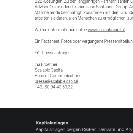
B2B-Lösungen. Zu den langjährigen Partnern zählen un
Advisor Oskar oder die spanische Santander Group. A
Mitarbeitende beschäftigt. Zusammen mit dem Gründe
arbeiten sie daran, allen Menschen zu ermöglichen, zu
Weitere Informationen unter:
www.scalable.capital
Ein Factsheet, Fotos oder vergangene Pressemitteilu
Für Presseanfragen
Ina Froehner
Scalable Capital
Head of Communications
presse@scalable.capital
+49.160.94.43.59.32
Kapitalanlagen
Kapitalanlagen bergen Risiken. Derivate und Kr