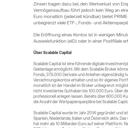
Zinsen tragen dazu bei, den Wertverlust von Ersp
Vermögensaufbau führt jedoch kein Weg an einer 
Euro monatlich (jederzeit kündbar) bietet PRIM
unbegrenzt viele ETF-, Fonds- und Aktiensparpl
Die Eröffnung eines Kontos ist in wenigen Minut
Ausweisfunktion (eID) oder in einer Postfiliale er
Über Scalable Capital
Scalable Capital ist eine führende digitale Investment
Geldanlage ermöglicht. Mit dem Scalable Broker könn
Fonds, 375.000 Derivate und Anleihen eigenständig ha
Verrechnungskontos erhalten und so ihr eigenes Portf
monatlich ist der Handel im Broker unbegrenzt möglich
nicht investiertes Guthaben bis 100.000 Euro. Über 
professionell anlegen lassen. Bereits über 600.000 K
die Anzahl der Wertpapiersparpläne bei Scalable Capital
Scalable Capital wurde im Jahr 2014 gegründet und ist
Spanien, Niederlande, Italien und Österreich aktiv. D
hat mehr als 10 Milliarden Euro auf seiner Plattform