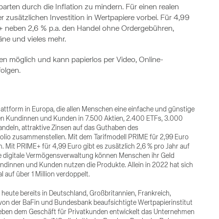
arten durch die Inflation zu mindern. Für einen realen
zusätzlichen Investition in Wertpapiere vorbei. Für 4,99
E+ neben 2,6 % p.a. den Handel ohne Ordergebühren,
äne und vieles mehr.
en möglich und kann papierlos per Video, Online-
folgen.
plattform in Europa, die allen Menschen eine einfache und günstige
en Kundinnen und Kunden in 7.500 Aktien, 2.400 ETFs, 3.000
ndeln, attraktive Zinsen auf das Guthaben des
olio zusammenstellen. Mit dem Tarifmodell PRIME für 2,99 Euro
. Mit PRIME+ für 4,99 Euro gibt es zusätzlich 2,6 % pro Jahr auf
die digitale Vermögensverwaltung können Menschen ihr Geld
undinnen und Kunden nutzen die Produkte. Allein in 2022 hat sich
 auf über 1 Million verdoppelt.
 heute bereits in Deutschland, Großbritannien, Frankreich,
as von der BaFin und Bundesbank beaufsichtigte Wertpapierinstitut
. Neben dem Geschäft für Privatkunden entwickelt das Unternehmen