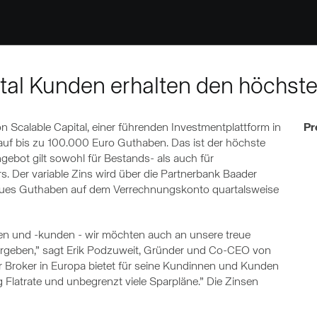
ital Kunden erhalten den höchst
Scalable Capital, einer führenden Investmentplattform in
Pr
 auf bis zu 100.000 Euro Guthaben. Das ist der höchste
gebot gilt sowohl für Bestands- als auch für
Der variable Zins wird über die Partnerbank Baader
neues Guthaben auf dem Verrechnungskonto quartalsweise
nen und -kunden - wir möchten auch an unsere treue
ergeben,” sagt Erik Podzuweit, Gründer und Co-CEO von
erer Broker in Europa bietet für seine Kundinnen und Kunden
ng Flatrate und unbegrenzt viele Sparpläne.” Die Zinsen