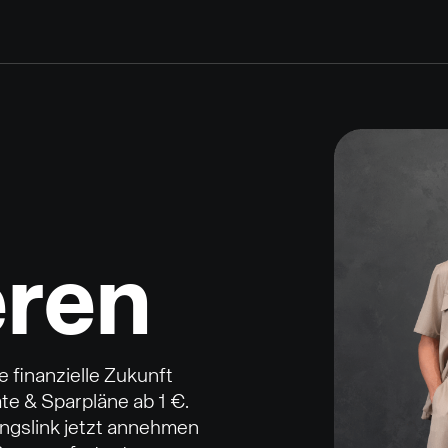
eren
e finanzielle Zukunft
ate & Sparpläne ab 1 €.
ungslink jetzt annehmen