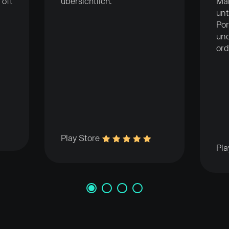
 oft
übersichtlich.
Ma
unt
Por
und
ord
Play Store
Pla