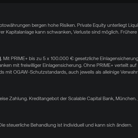
yptowährungen bergen hohe Risiken. Private Equity unterliegt Liq
hrer Kapitalanlage kann schwanken, Verluste sind möglich. Frühere 
d
. Mit PRIME+ bis zu 5 x 100.000 € gesetzliche Einlagensicherung
nken mit freiwilliger Einlagensicherung. Ohne PRIME+ verteilt au
 mit OGAW-Schutzstandards, auch jeweils als alleinige Verwahrar
sweise Zahlung. Kreditangebot der Scalable Capital Bank, München.
Die steuerliche Behandlung ist individuell und kann sich ändern.