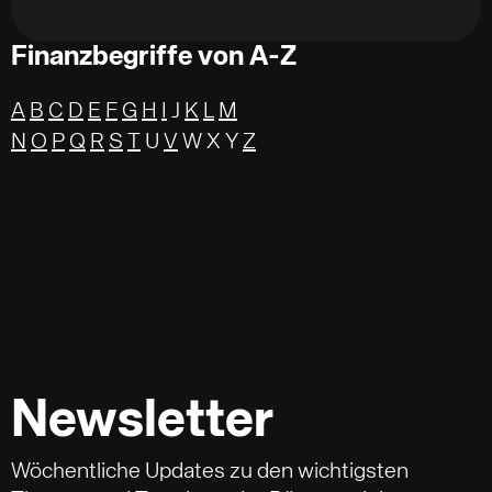
Finanzbegriffe von A-Z
A
B
C
D
E
F
G
H
I
J
K
L
M
N
O
P
Q
R
S
T
U
V
W X Y
Z
Newsletter
Wöchentliche Updates zu den wichtigsten