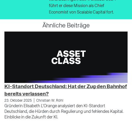
führt er diese Mission als Chief
Economist von Scalable Capital fort.
Ähnliche Beiträge
KI-Standort Deutschland: Hat der Zug den Bahnhof
T
bereits verlassen?
Z
|
23. Oktober 2025
Christian W. Röhl
17
Gründerin Elisabeth L’Orange analysiert den KI-Standort
Di
Deutschland, die Hürden durch Regulierung und fehlendes Kapital.
Ch
Einblicke in die Zukunft der KI.
an
si